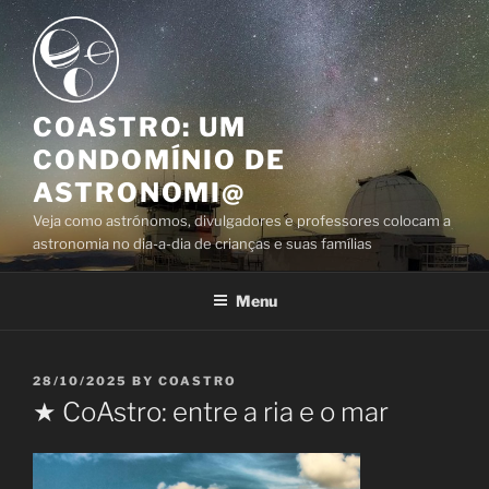
Skip
to
content
COASTRO: UM
CONDOMÍNIO DE
ASTRONOMI@
Veja como astrónomos, divulgadores e professores colocam a
astronomia no dia-a-dia de crianças e suas famílias
Menu
POSTED
28/10/2025
BY
COASTRO
ON
★ CoAstro: entre a ria e o mar