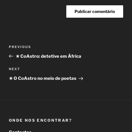
Navegação
Previous
PREVIOUS
de
Post
★ CoAstro: detetive em África
artigos
Next
NEXT
Post
★ O CoAstro no meio de poetas
ONDE NOS ENCONTRAR?