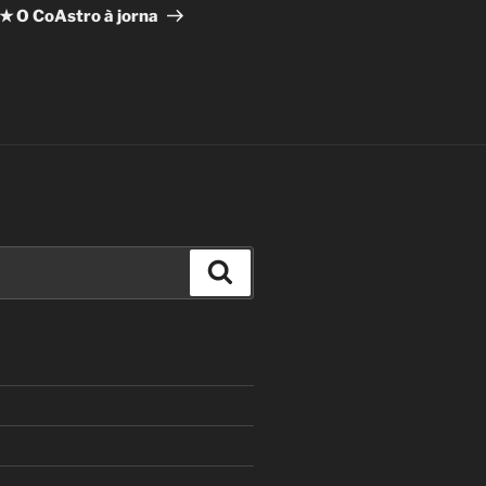
Post
★ O CoAstro à jorna
Search