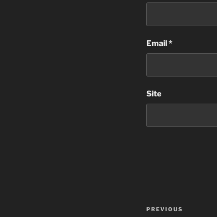
Email
*
Site
Navegação
Previous
PREVIOUS