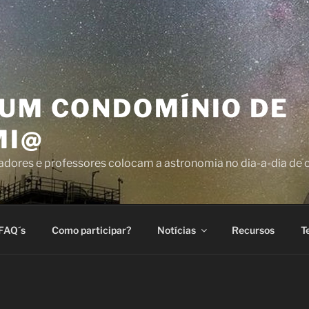
 UM CONDOMÍNIO DE
MI@
dores e professores colocam a astronomia no dia-a-dia de cr
FAQ´s
Como participar?
Notícias
Recursos
T