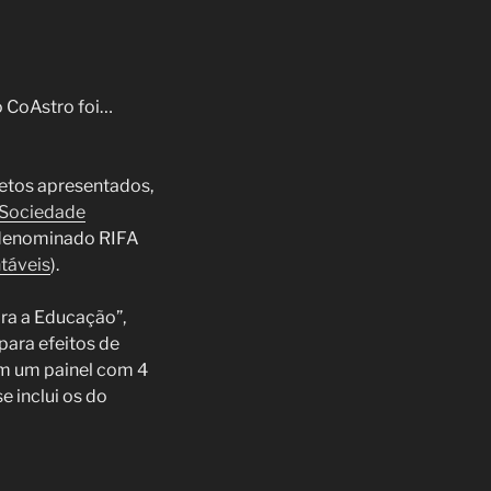
o CoAstro foi…
jetos apresentados,
Sociedade
 denominado RIFA
táveis
).
ara a Educação”,
para efeitos de
om um painel com 4
e inclui os do