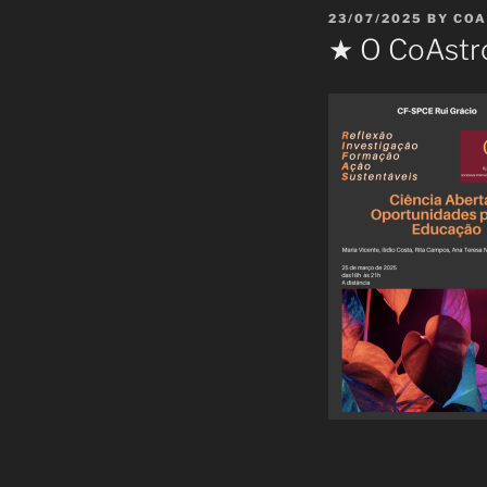
POSTED
23/07/2025
BY
COA
ON
★ O CoAstro