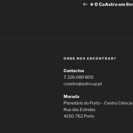
de
Post
★ O CoAstro em liv
artigos
ONDE NOS ENCONTRAR?
Contactos
T. 226 089 800
coastro@astro.up.pt
Morada
Planetário do Porto – Centro Ciência
Rua das Estrelas
4150-762 Porto