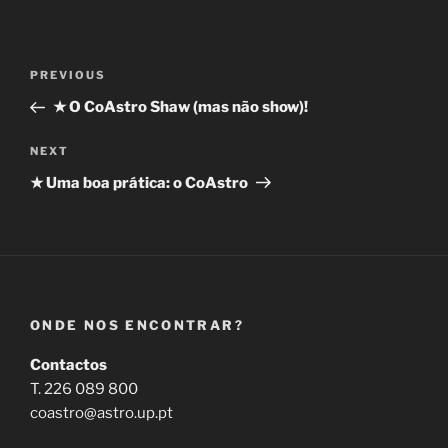
Navegação
Previous
PREVIOUS
de
Post
★ O CoAstro Shaw (mas não show)!
artigos
Next
NEXT
Post
★ Uma boa prática: o CoAstro
ONDE NOS ENCONTRAR?
Contactos
T. 226 089 800
coastro@astro.up.pt