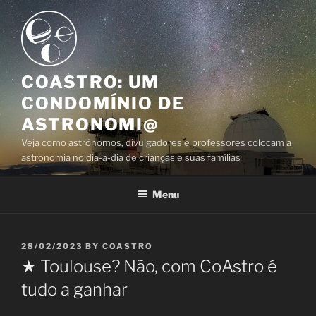
Skip
to
content
COASTRO: UM
CONDOMÍNIO DE
ASTRONOMI@
Veja como astrónomos, divulgadores e professores colocam a
astronomia no dia-a-dia de crianças e suas famílias
Menu
POSTED
28/02/2023
BY
COASTRO
ON
★ Toulouse? Não, com CoAstro é
tudo a ganhar