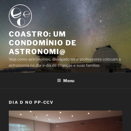
Skip
to
content
COASTRO: UM
CONDOMÍNIO DE
ASTRONOMI@
Veja como astrónomos, divulgadores e professores colocam a
astronomia no dia-a-dia de crianças e suas famílias
Menu
DIA D NO PP-CCV