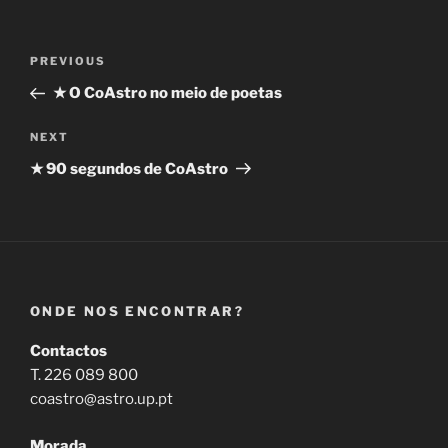
Navegação
Previous
PREVIOUS
de
Post
★ O CoAstro no meio de poetas
artigos
Next
NEXT
Post
★ 90 segundos de CoAstro
ONDE NOS ENCONTRAR?
Contactos
T. 226 089 800
coastro@astro.up.pt
Morada