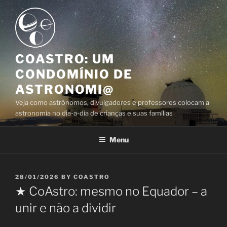
Skip
to
content
COASTRO: UM
CONDOMÍNIO DE
ASTRONOMI@
Veja como astrónomos, divulgadores e professores colocam a
astronomia no dia-a-dia de crianças e suas famílias
Menu
POSTED
28/01/2026
BY
COASTRO
ON
★ CoAstro: mesmo no Equador – a
unir e não a dividir