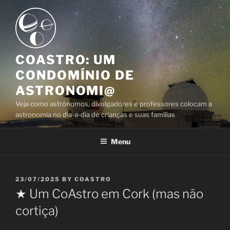
Skip
to
content
COASTRO: UM
CONDOMÍNIO DE
ASTRONOMI@
Veja como astrónomos, divulgadores e professores colocam a
astronomia no dia-a-dia de crianças e suas famílias
Menu
POSTED
23/07/2025
BY
COASTRO
ON
★ Um CoAstro em Cork (mas não
cortiça)