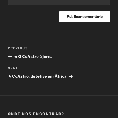
Navegação
Previous
PREVIOUS
de
Post
★ O CoAstro à jorna
artigos
Next
NEXT
Post
★ CoAstro: detetive em África
ONDE NOS ENCONTRAR?